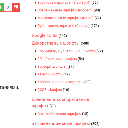
Брусковые шрифты (Slab Serif)
(59)
0
Современные шрифты (Modern)
(90)
Моноширинные шрифты (Mono)
(27)
Рукописные шрифты (Cursive)
(171)
Google Fonts
(142)
Декоративные шрифты
(508)
Комичные, мультяшные шрифты
(72)
3D, объемные шрифты
(54)
Вестерн шрифты
(37)
Техно шрифты
(49)
Хоррор, кровавые шрифты
(30)
таниями.
CCCР Шрифты
(16)
Брендовые, корпоративные
шрифты
(78)
Автомобильные шрифты
(18)
Заглавные, жирные шрифты
(205)