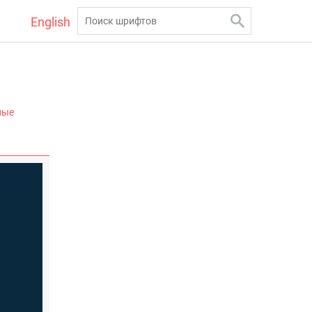
English
ные