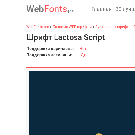
Web
Fonts
Главная
30 луч
.pro
WebFonts.pro
»
Базовые WEB шрифты
»
Рукописные шрифты (C
Шрифт Lactosa Script
Поддержка кириллицы:
Нет
Поддержка латиницы:
Да