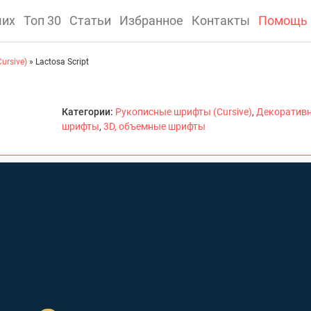
ших
Топ 30
Статьи
Избранное
Контакты
Помощь
ursive)
» Lactosa Script
Категории:
Рукописные шрифты (Cursive)
,
Декоратив
шрифты
,
3D, объемные шрифты