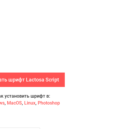
ть шрифт Lactosa Script
ак установить шрифт в:
ws
,
MacOS
,
Linux
,
Photoshop