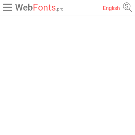
Web
Fonts
English
.pro