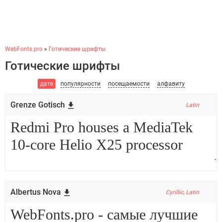
WebFonts.pro
»
Готические шрифты
Готические шрифты
дате
популярности
посещаемости
алфавиту
Grenze Gotisch
Latin
Albertus Nova
Cyrillic, Latin