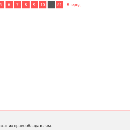
5
6
7
8
9
10
...
51
Вперед
ежат их правообладателям.