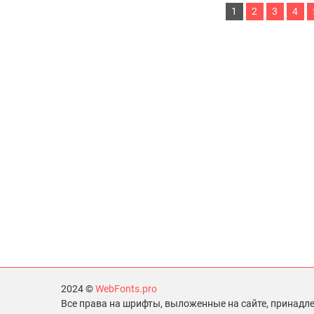
1
2
3
4
2024 ©
WebFonts.pro
Все права на шрифты, выложенные на сайте, принадл