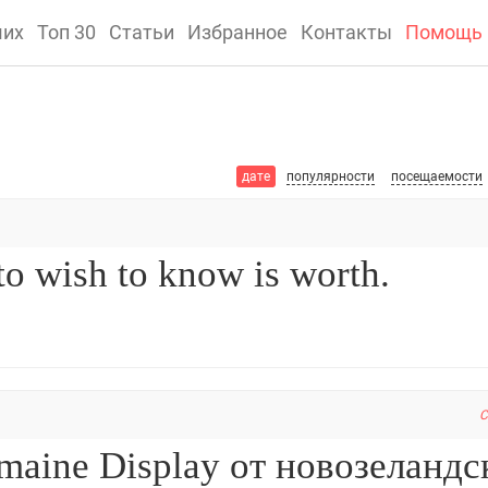
ших
Топ 30
Статьи
Избранное
Контакты
Помощь
дате
популярности
посещаемости
C