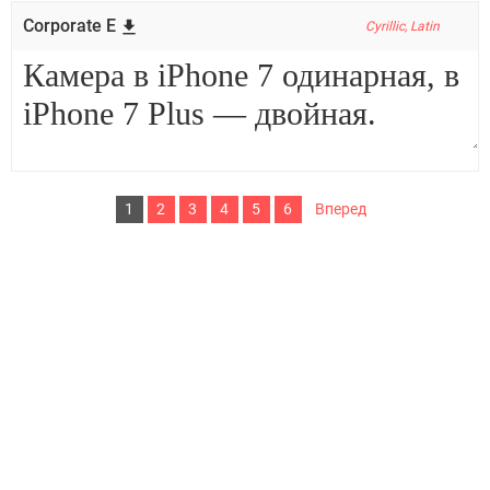
Corporate E
Cyrillic, Latin
1
2
3
4
5
6
Вперед