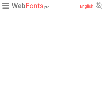
Web
Fonts
English
.pro