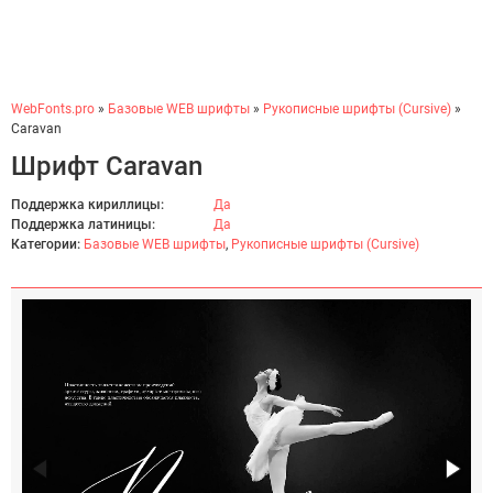
WebFonts.pro
»
Базовые WEB шрифты
»
Рукописные шрифты (Cursive)
»
Caravan
Шрифт Caravan
Поддержка кириллицы:
Да
Поддержка латиницы:
Да
Категории:
Базовые WEB шрифты
,
Рукописные шрифты (Cursive)