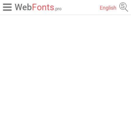
Web
Fonts
English
.pro