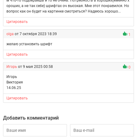
м что-то подбираешь и то не очень. Потребность в хороших(именно х
ороших, а не так себе) шрифтах оч высокая. Мне этот понравился. Но
вопрос как он будет на картинке смотреться? Надеюсь хорошо...
Цитировать
olga
от 7 октября 2023 18:39
1
желаю установить шрифт
Цитировать
Игорь
от 9 мая 2025 00:58
0
Игорь
Виктория
14.06.25
Цитировать
Добавить комментарий