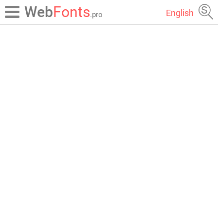
Web
Fonts
English
.pro