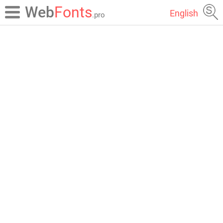
Web
Fonts
English
.pro