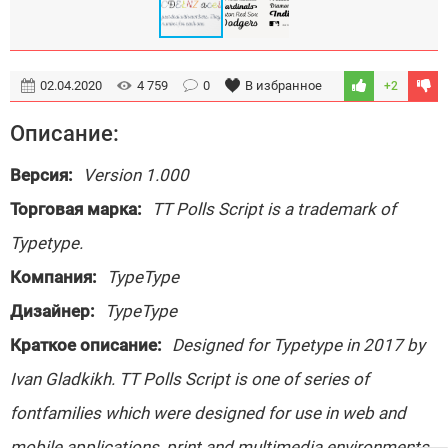
02.04.2020
4 759
0
В избранное
+2
Описание:
Версия:
Version 1.000
Торговая марка:
TT Polls Script is a trademark of
Typetype.
Компания:
TypeType
Дизайнер:
TypeType
Краткое описание:
Designed for Typetype in 2017 by
Ivan Gladkikh. TT Polls Script is one of series of
fontfamilies which were designed for use in web and
mobile applications, print and multimedia environments.