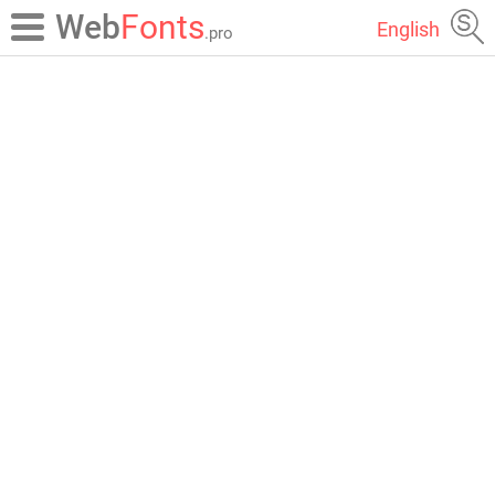
Web
Fonts
English
.pro