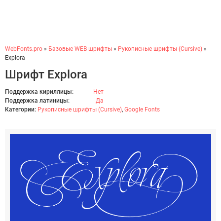
WebFonts.pro
»
Базовые WEB шрифты
»
Рукописные шрифты (Cursive)
»
Explora
Шрифт Explora
Поддержка кириллицы:
Нет
Поддержка латиницы:
Да
Категории:
Рукописные шрифты (Cursive)
,
Google Fonts