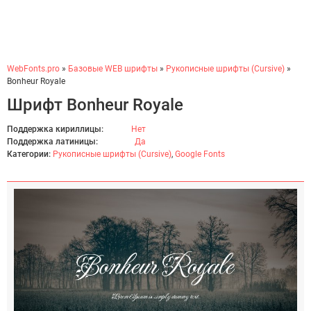
WebFonts.pro
»
Базовые WEB шрифты
»
Рукописные шрифты (Cursive)
»
Bonheur Royale
Шрифт Bonheur Royale
Поддержка кириллицы:
Нет
Поддержка латиницы:
Да
Категории:
Рукописные шрифты (Cursive)
,
Google Fonts