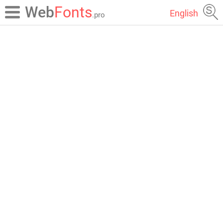
Web
Fonts
English
.pro