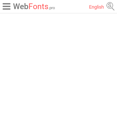
Web
Fonts
English
.pro