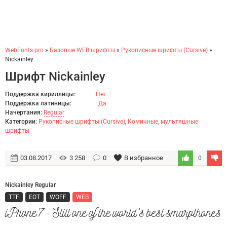
WebFonts.pro
»
Базовые WEB шрифты
»
Рукописные шрифты (Cursive)
»
Nickainley
Шрифт Nickainley
Поддержка кириллицы:
Нет
Поддержка латиницы:
Да
Начертания:
Regular
Категории:
Рукописные шрифты (Cursive)
,
Комичные, мультяшные
шрифты
03.08.2017
3 258
0
В избранное
0
Nickainley Regular
TTF
EOT
WOFF
WEB