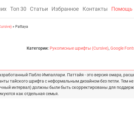
ших
Топ 30
Статьи
Избранное
Контакты
Помощь
ursive)
» Pattaya
Категории:
Рукописные шрифты (Cursive)
,
Google Font
разработанный Пабло Импаллари. Паттайя - это версия омара, рас
анты тайского шрифта с неформальным дизайном без петли. Тем не
очный интервал) должны были быть скорректированы для поддер
икуются как отдельная семья.