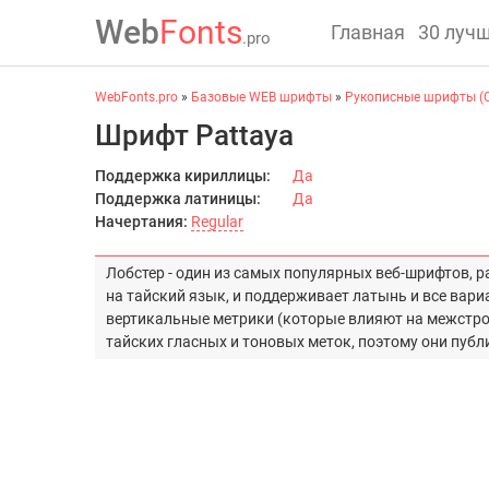
Web
Fonts
Главная
30 луч
.pro
WebFonts.pro
»
Базовые WEB шрифты
»
Рукописные шрифты (C
Шрифт Pattaya
Поддержка кириллицы:
Да
Поддержка латиницы:
Да
Начертания:
Regular
Лобстер - один из самых популярных веб-шрифтов, 
на тайский язык, и поддерживает латынь и все вари
вертикальные метрики (которые влияют на межстр
тайских гласных и тоновых меток, поэтому они публ