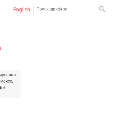
English
s
ширенная
 менее,
жки