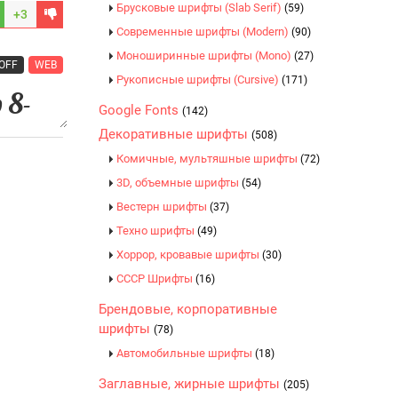
Брусковые шрифты (Slab Serif)
(59)
+3
Современные шрифты (Modern)
(90)
Моноширинные шрифты (Mono)
(27)
OFF
WEB
Рукописные шрифты (Cursive)
(171)
Google Fonts
(142)
Декоративные шрифты
(508)
Комичные, мультяшные шрифты
(72)
3D, объемные шрифты
(54)
Вестерн шрифты
(37)
Техно шрифты
(49)
Хоррор, кровавые шрифты
(30)
CCCР Шрифты
(16)
Брендовые, корпоративные
шрифты
(78)
Автомобильные шрифты
(18)
Заглавные, жирные шрифты
(205)