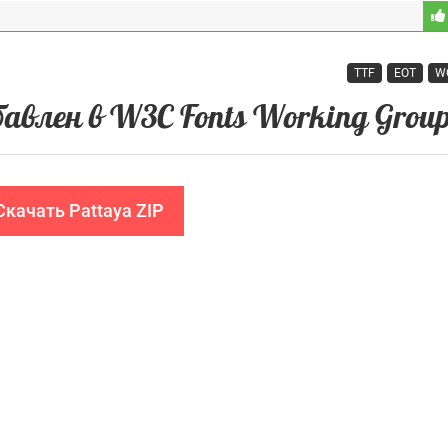
TTF
EOT
W
Скачать Pattaya ZIP