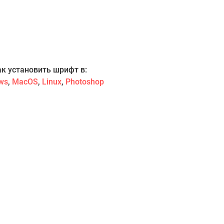
ак установить шрифт в:
ws
,
MacOS
,
Linux
,
Photoshop