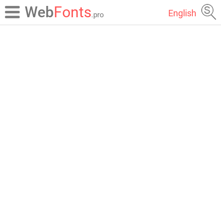
Web
Fonts
English
.pro