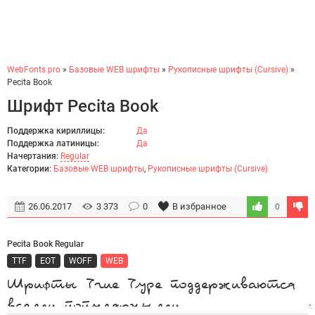
WebFonts.pro
»
Базовые WEB шрифты
»
Рукописные шрифты (Cursive)
»
Pecita Book
Шрифт Pecita Book
Поддержка кириллицы:
Да
Поддержка латиницы:
Да
Начертания:
Regular
Категории:
Базовые WEB шрифты
,
Рукописные шрифты (Cursive)
26.06.2017
3 373
0
В избранное
0
Pecita Book Regular
TTF
EOT
WOFF
WEB