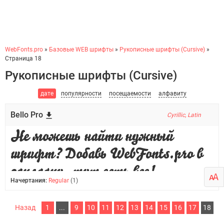
WebFonts.pro
»
Базовые WEB шрифты
»
Рукописные шрифты (Cursive)
»
Страница 18
Рукописные шрифты (Cursive)
дате
популярности
посещаемости
алфавиту
Bello Pro
Cyrillic, Latin
Начертания:
Regular
(1)
Назад
1
...
9
10
11
12
13
14
15
16
17
18