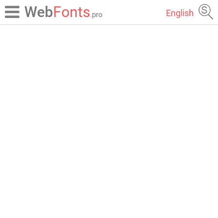
Web
Fonts
English
.pro