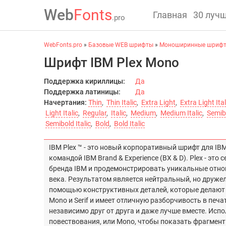
Web
Fonts
Главная
30 луч
.pro
WebFonts.pro
»
Базовые WEB шрифты
»
Моноширинные шрифт
Шрифт IBM Plex Mono
Поддержка кириллицы:
Да
Поддержка латиницы:
Да
Начертания:
Thin
,
Thin Italic
,
Extra Light
,
Extra Light Ital
Light Italic
,
Regular
,
Italic
,
Medium
,
Medium Italic
,
Semib
Semibold Italic
,
Bold
,
Bold Italic
IBM Plex ™ - это новый корпоративный шрифт для I
командой IBM Brand & Experience (BX & D). Plex - э
бренда IBM и продемонстрировать уникальные отнош
века. Результатом является нейтральный, но друже
помощью конструктивных деталей, которые делают Pl
Mono и Serif и имеет отличную разборчивость в печ
независимо друг от друга и даже лучше вместе. Испо
повествования, или Mono, чтобы показать фрагмен