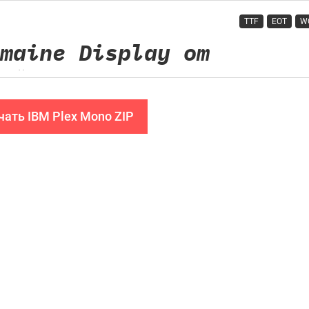
TTF
EOT
W
чать IBM Plex Mono ZIP