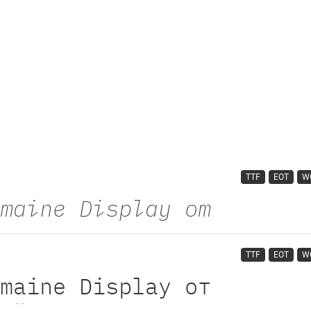
TTF
EOT
W
TTF
EOT
W