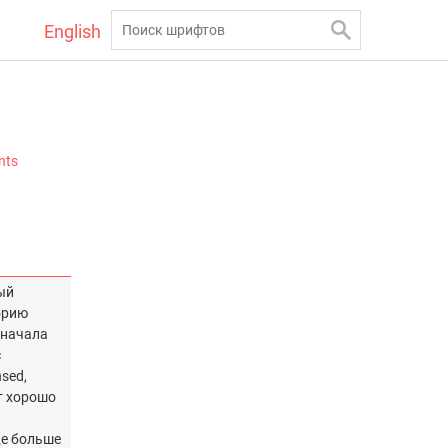
English
nts
ый
торию
 начала
с
sed,
т хорошо
ще больше