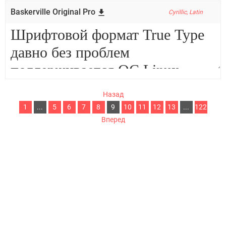
Baskerville Original Pro
Cyrillic, Latin
Назад
1
...
5
6
7
8
9
10
11
12
13
...
122
Вперед