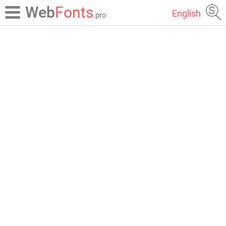
Web
Fonts
English
.pro