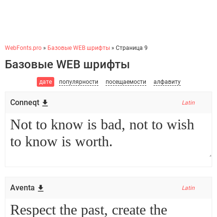
WebFonts.pro
»
Базовые WEB шрифты
» Страница 9
Базовые WEB шрифты
дате
популярности
посещаемости
алфавиту
Conneqt
Latin
Aventa
Latin