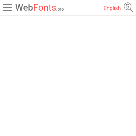
Web
Fonts
English
.pro