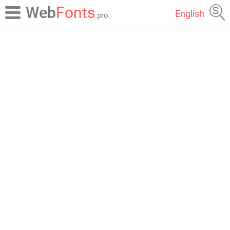
Web
Fonts
English
.pro