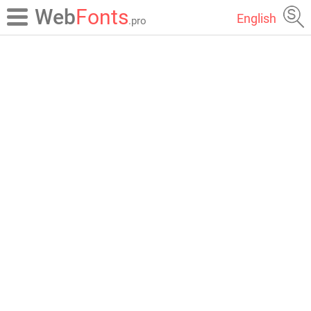
Web
Fonts
English
.pro