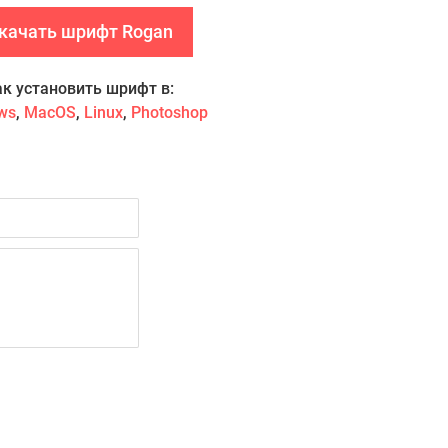
качать шрифт Rogan
ак установить шрифт в:
ws
,
MacOS
,
Linux
,
Photoshop