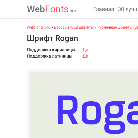
Web
Fonts
Главная
30 луч
.pro
WebFonts.pro
»
Базовые WEB шрифты
»
Рубленные шрифты (San
Шрифт Rogan
Поддержка кириллицы:
Да
Поддержка латиницы:
Да