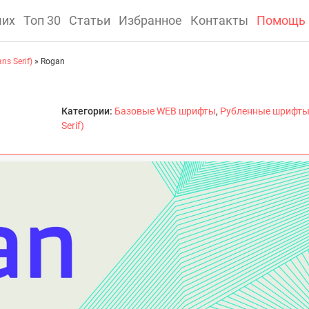
ших
Топ 30
Статьи
Избранное
Контакты
Помощь
s Serif)
» Rogan
Категории:
Базовые WEB шрифты
,
Рубленные шрифты
Serif)