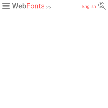
Web
Fonts
English
.pro