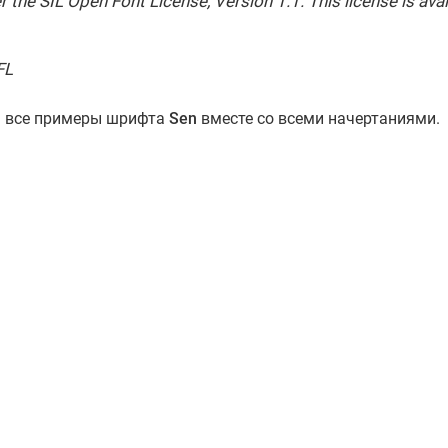
 the SIL Open Font License, Version 1.1. This license is avai
FL
ь все примеры шрифта
Sen
вместе со всеми начертаниями.