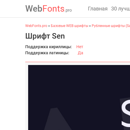
Web
Fonts
Главная
30 луч
.pro
WebFonts.pro
»
Базовые WEB шрифты
»
Рубленные шрифты (San
Шрифт Sen
Поддержка кириллицы:
Нет
Поддержка латиницы:
Да