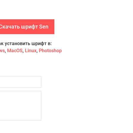
Скачать шрифт Sen
ак установить шрифт в:
ws
,
MacOS
,
Linux
,
Photoshop