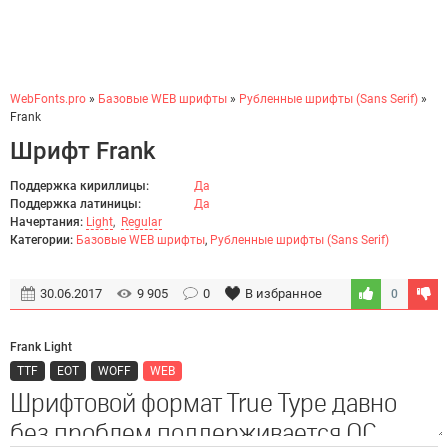
WebFonts.pro
»
Базовые WEB шрифты
»
Рубленные шрифты (Sans Serif)
»
Frank
Шрифт Frank
Поддержка кириллицы:
Да
Поддержка латиницы:
Да
Начертания:
Light
,
Regular
Категории:
Базовые WEB шрифты
,
Рубленные шрифты (Sans Serif)
30.06.2017
9 905
0
В избранное
0
Frank Light
TTF
EOT
WOFF
WEB