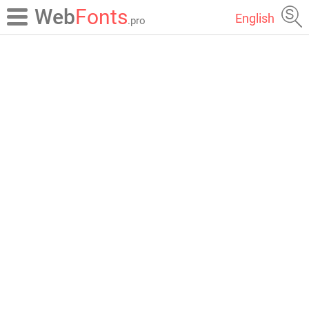
Web
Fonts
English
.pro