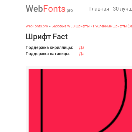
Web
Fonts
Главная
30 луч
.pro
WebFonts.pro
»
Базовые WEB шрифты
»
Рубленные шрифты (San
Шрифт Fact
Поддержка кириллицы:
Да
Поддержка латиницы:
Да