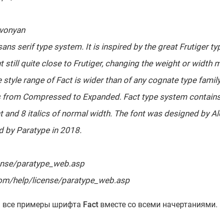
avonyan
ns serif type system. It is inspired by the great Frutiger ty
t still quite close to Frutiger, changing the weight or width
style range of Fact is wider than of any cognate type family
hs from Compressed to Expanded. Fact type system contain
ht and 8 italics of normal width. The font was designed by A
 by Paratype in 2018.
ense/paratype_web.asp
om/help/license/paratype_web.asp
ь все примеры шрифта
Fact
вместе со всеми начертаниями.