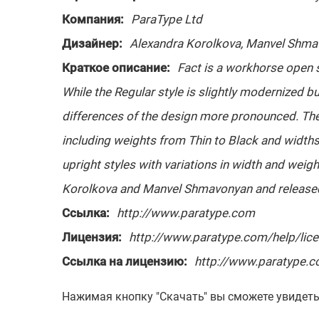
Компания:
ParaType Ltd
Дизайнер:
Alexandra Korolkova, Manvel Shm
Краткое описание:
Fact is a workhorse open sa
While the Regular style is slightly modernized bu
differences of the design more pronounced. The 
including weights from Thin to Black and widt
upright styles with variations in width and weig
Korolkova and Manvel Shmavonyan and released
Ссылка:
http://www.paratype.com
Лицензия:
http://www.paratype.com/help/lic
Ссылка на лицензию:
http://www.paratype.c
Нажимая кнопку "Скачать" вы сможете увидет