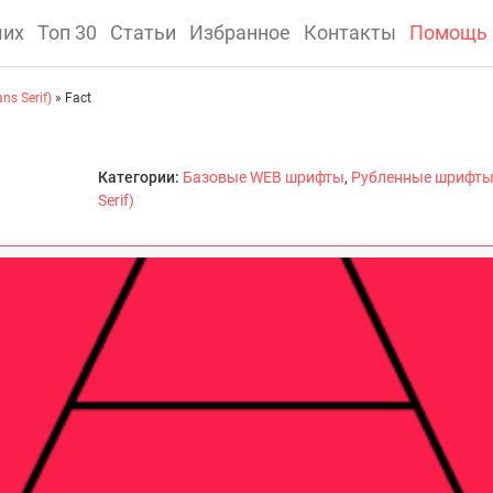
ших
Топ 30
Статьи
Избранное
Контакты
Помощь
s Serif)
» Fact
Категории:
Базовые WEB шрифты
,
Рубленные шрифты
Serif)