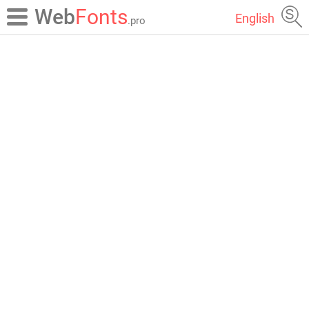
Web
Fonts
English
.pro