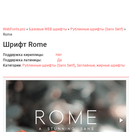
WebFonts.pro
»
Базовые WEB шрифты
»
Рубленные шрифты (Sans Serif)
»
Rome
Шрифт Rome
Поддержка кириллицы:
Нет
Поддержка латиницы:
Да
Категории:
Рубленные шрифты (Sans Serif)
,
Заглавные, жирные шрифты