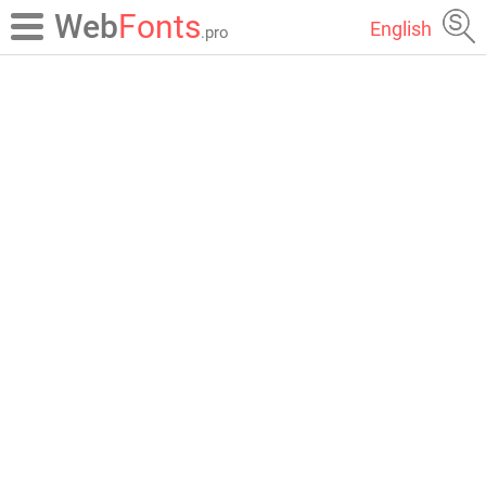
Web
Fonts
English
.pro