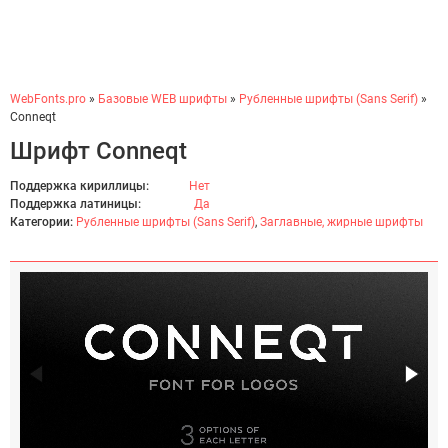
WebFonts.pro
»
Базовые WEB шрифты
»
Рубленные шрифты (Sans Serif)
»
Conneqt
Шрифт Conneqt
Поддержка кириллицы:
Нет
Поддержка латиницы:
Да
Категории:
Рубленные шрифты (Sans Serif)
,
Заглавные, жирные шрифты