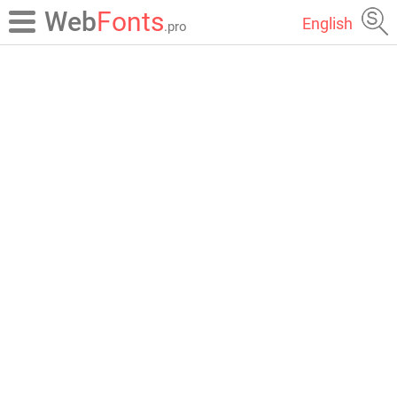
Web
Fonts
English
.pro