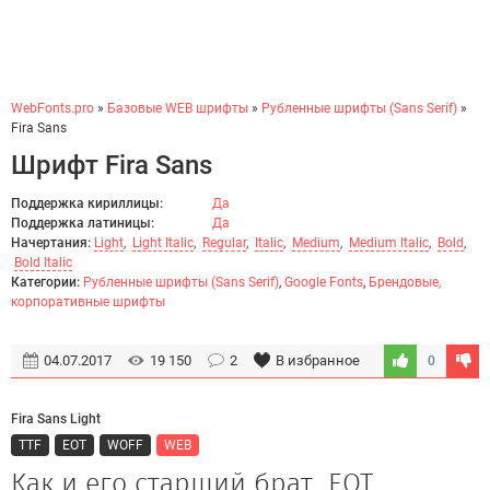
WebFonts.pro
»
Базовые WEB шрифты
»
Рубленные шрифты (Sans Serif)
»
Fira Sans
Шрифт Fira Sans
Поддержка кириллицы:
Да
Поддержка латиницы:
Да
Начертания:
Light
,
Light Italic
,
Regular
,
Italic
,
Medium
,
Medium Italic
,
Bold
,
Bold Italic
Категории:
Рубленные шрифты (Sans Serif)
,
Google Fonts
,
Брендовые,
корпоративные шрифты
04.07.2017
19 150
2
В избранное
0
Fira Sans Light
TTF
EOT
WOFF
WEB