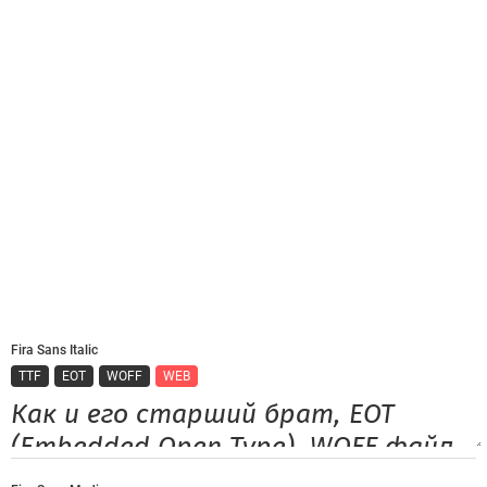
Fira Sans Italic
TTF
EOT
WOFF
WEB