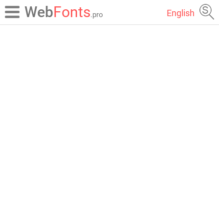
Web
Fonts
English
.pro