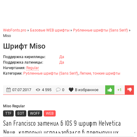
WebFonts.pro
»
Базовые WEB шрифты
»
Рубленные шрифты (Sans Serif)
»
Miso
Шрифт Miso
Поддержка кириллицы:
Да
Поддержка латиницы:
Да
Начертания:
Regular
Категории:
Рубленные шрифты (Sans Serif)
,
Легкие, тонкие шрифты
07.07.2017
4 595
0
В избранное
+1
Miso Regular
TTF
EOT
WOFF
WEB