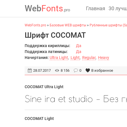
Web
Fonts
Главная
30 луч
.pro
WebFonts.pro
»
Базовые WEB шрифты
»
Рубленные шрифты (San
Шрифт COCOMAT
Поддержка кириллицы:
Да
Поддержка латиницы:
Да
Начертания:
Ultra Light
,
Light
,
Regular
,
Heavy
28.07.2017
8 156
0
В избранное
COCOMAT Ultra Light
COCOMAT Light