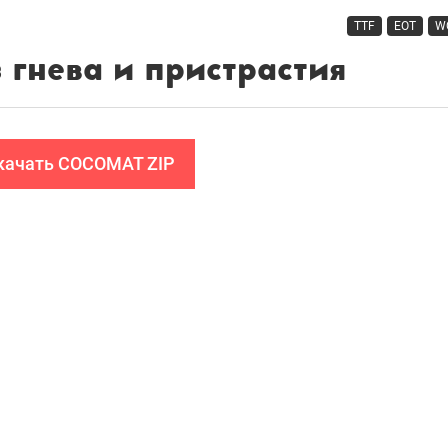
TTF
EOT
W
качать COCOMAT ZIP