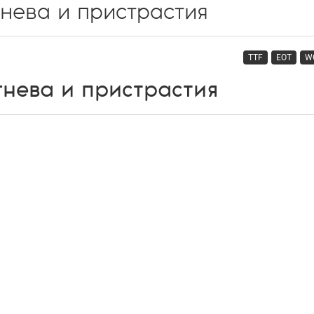
TTF
EOT
W