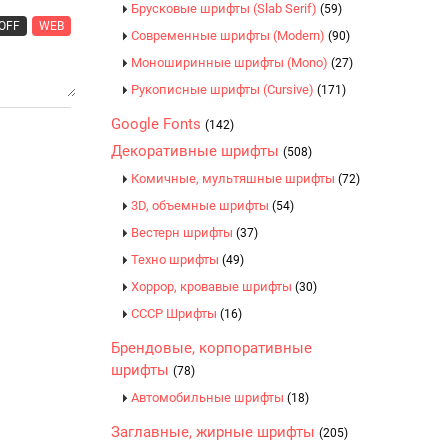
Брусковые шрифты (Slab Serif)
(59)
OFF
WEB
Современные шрифты (Modern)
(90)
Моноширинные шрифты (Mono)
(27)
Рукописные шрифты (Cursive)
(171)
Google Fonts
(142)
Декоративные шрифты
(508)
Комичные, мультяшные шрифты
(72)
3D, объемные шрифты
(54)
Вестерн шрифты
(37)
Техно шрифты
(49)
Хоррор, кровавые шрифты
(30)
CCCР Шрифты
(16)
Брендовые, корпоративные
шрифты
(78)
Автомобильные шрифты
(18)
Заглавные, жирные шрифты
(205)