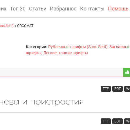
ших
Топ 30
Статьи
Избранное
Контакты
Помощь
s Serif)
» COCOMAT
Категории:
Рубленные шрифты (Sans Serif)
,
Заглавные
шрифты
,
Легкие, тонкие шрифты
TTF
EOT
W
TTF
EOT
W