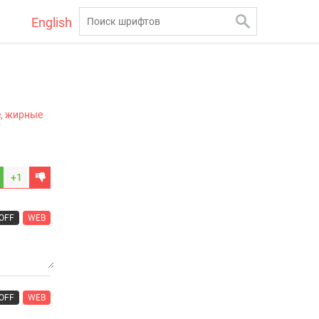
English
, жирные
+1
OFF
WEB
OFF
WEB