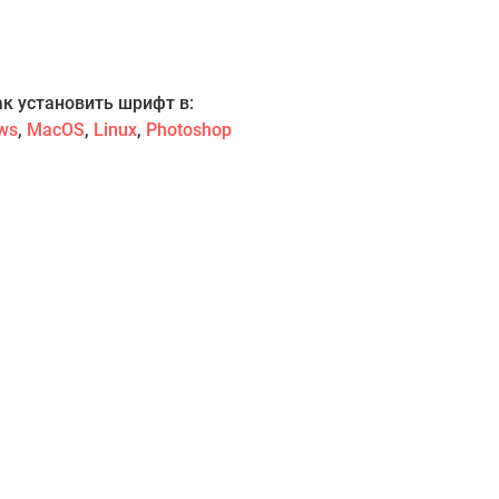
ак установить шрифт в:
ws
,
MacOS
,
Linux
,
Photoshop