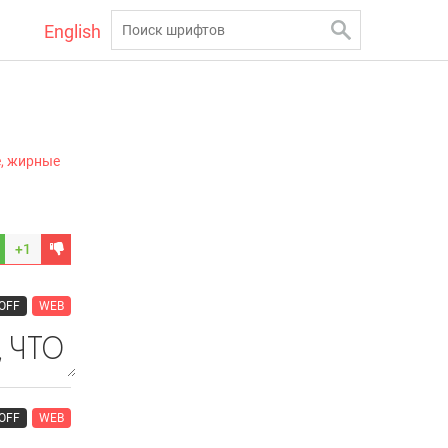
English
, жирные
+1
OFF
WEB
OFF
WEB