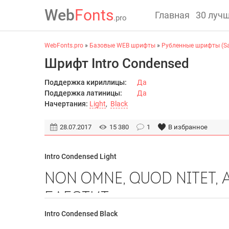
Web
Fonts
Главная
30 луч
.pro
WebFonts.pro
»
Базовые WEB шрифты
»
Рубленные шрифты (San
Шрифт Intro Condensed
Поддержка кириллицы:
Да
Поддержка латиницы:
Да
Начертания:
Light
,
Black
28.07.2017
15 380
1
В избранное
Intro Condensed Light
Intro Condensed Black