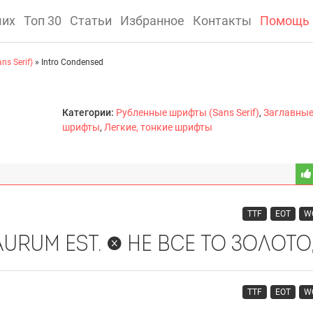
ших
Топ 30
Статьи
Избранное
Контакты
Помощь
s Serif)
» Intro Condensed
Категории:
Рубленные шрифты (Sans Serif)
,
Заглавные
шрифты
,
Легкие, тонкие шрифты
TTF
EOT
W
TTF
EOT
W