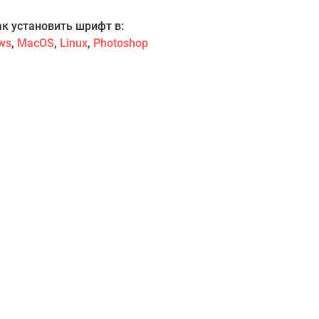
ак установить шрифт в:
ws
,
MacOS
,
Linux
,
Photoshop