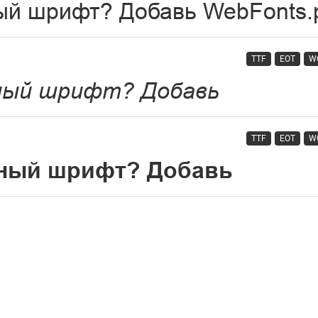
TTF
EOT
W
TTF
EOT
W