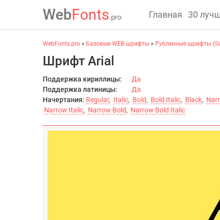
Web
Fonts
Главная
30 луч
.pro
WebFonts.pro
»
Базовые WEB шрифты
»
Рубленные шрифты (San
Шрифт Arial
Поддержка кириллицы:
Да
Поддержка латиницы:
Да
Начертания:
Regular
,
Italic
,
Bold
,
Bold Italic
,
Black
,
Nar
Narrow Italic
,
Narrow Bold
,
Narrow Bold Italic