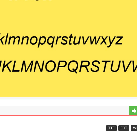
TTF
EOT
W