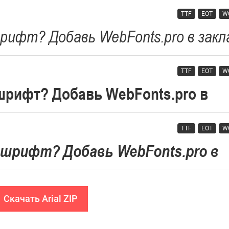
TTF
EOT
W
TTF
EOT
W
TTF
EOT
W
Скачать Arial ZIP