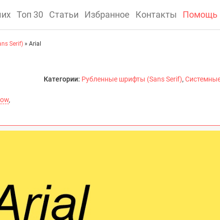
ших
Топ 30
Статьи
Избранное
Контакты
Помощь
s Serif)
» Arial
Категории:
Рубленные шрифты (Sans Serif)
,
Системны
row
,