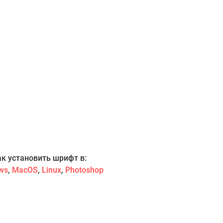
ак установить шрифт в:
ws
,
MacOS
,
Linux
,
Photoshop