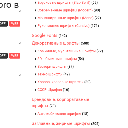
Брусковые шрифты (Slab Serif)
(59)
Современные шрифты (Modern)
(90)
Моноширинные шрифты (Mono)
(27)
OFF
WEB
Рукописные шрифты (Cursive)
(171)
Google Fonts
(142)
Декоративные шрифты
(508)
Комичные, мультяшные шрифты
(72)
OFF
WEB
3D, объемные шрифты
(54)
Вестерн шрифты
(37)
Техно шрифты
(49)
Хоррор, кровавые шрифты
(30)
CCCР Шрифты
(16)
Брендовые, корпоративные
шрифты
(78)
Автомобильные шрифты
(18)
Заглавные, жирные шрифты
(205)