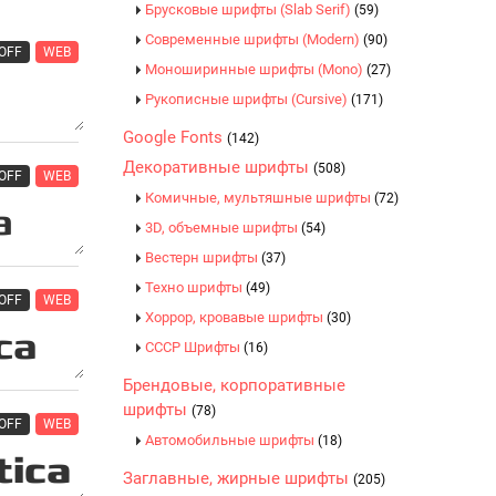
Брусковые шрифты (Slab Serif)
(59)
Современные шрифты (Modern)
(90)
OFF
WEB
Моноширинные шрифты (Mono)
(27)
Рукописные шрифты (Cursive)
(171)
Google Fonts
(142)
Декоративные шрифты
(508)
OFF
WEB
Комичные, мультяшные шрифты
(72)
3D, объемные шрифты
(54)
Вестерн шрифты
(37)
Техно шрифты
(49)
OFF
WEB
Хоррор, кровавые шрифты
(30)
CCCР Шрифты
(16)
Брендовые, корпоративные
шрифты
(78)
OFF
WEB
Автомобильные шрифты
(18)
Заглавные, жирные шрифты
(205)