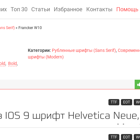
ших
Топ 30
Статьи
Избранное
Контакты
Помощь
s Serif)
» Francker W10
Категории:
Рубленные шрифты (Sans Serif)
,
Современ
шрифты (Modern)
old
,
Bold
,
TTF
EOT
W
TTF
EOT
W