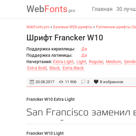
Web
Fonts
Главная
30 луч
.pro
WebFonts.pro
»
Базовые WEB шрифты
»
Рубленные шрифты (San
Шрифт Francker W10
Поддержка кириллицы:
Да
Поддержка латиницы:
Да
Начертания:
Extra Light
,
Light
,
Regular
,
Medium
,
Semib
Extra Bold
,
Black
,
Extra Black
20.08.2017
11 906
2
В избранное
Francker W10 Extra Light
Francker W10 Light