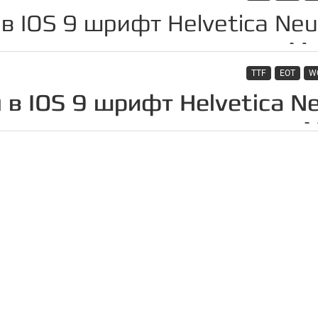
TTF
EOT
W