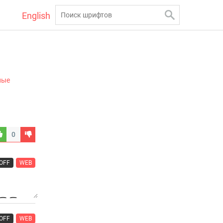
English
ные
0
OFF
WEB
OFF
WEB