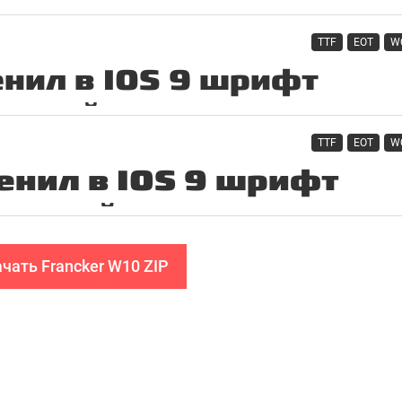
TTF
EOT
W
TTF
EOT
W
чать Francker W10 ZIP