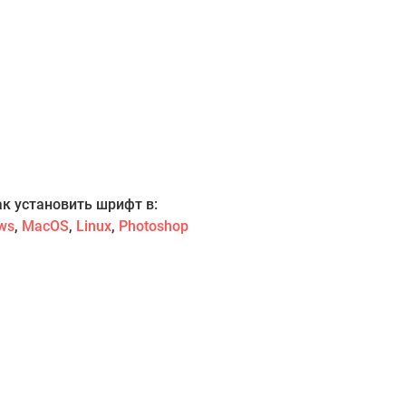
ак установить шрифт в:
ws
,
MacOS
,
Linux
,
Photoshop