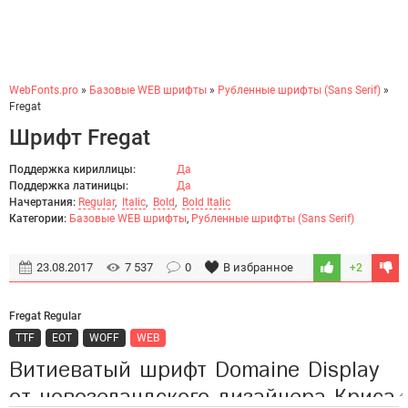
WebFonts.pro
»
Базовые WEB шрифты
»
Рубленные шрифты (Sans Serif)
»
Fregat
Шрифт Fregat
Поддержка кириллицы:
Да
Поддержка латиницы:
Да
Начертания:
Regular
,
Italic
,
Bold
,
Bold Italic
Категории:
Базовые WEB шрифты
,
Рубленные шрифты (Sans Serif)
23.08.2017
7 537
0
В избранное
+2
Fregat Regular
TTF
EOT
WOFF
WEB