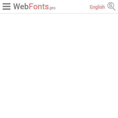
Web
Fonts
English
.pro