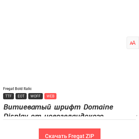
Fregat Bold Italic
TTF
EOT
WOFF
WEB
Скачать Fregat ZIP