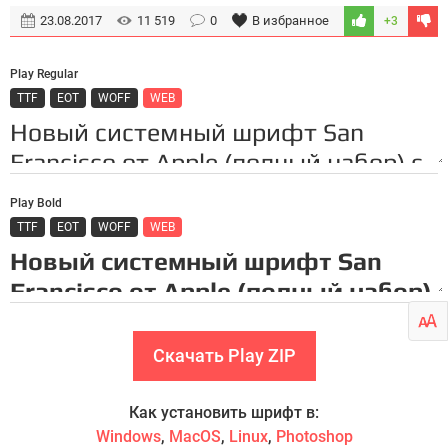
23.08.2017
11 519
0
В избранное
+3
Play Regular
TTF
EOT
WOFF
WEB
Play Bold
TTF
EOT
WOFF
WEB
Скачать Play ZIP
Как установить шрифт в:
Windows
,
MacOS
,
Linux
,
Photoshop