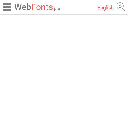
Web
Fonts
English
.pro