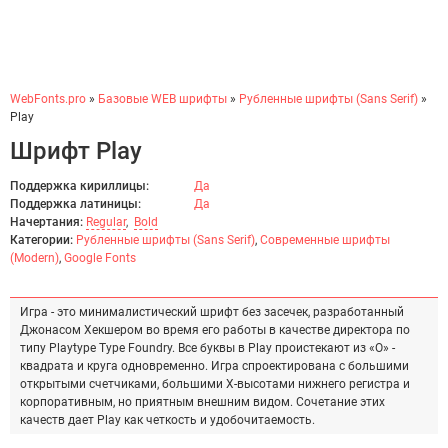
WebFonts.pro
»
Базовые WEB шрифты
»
Рубленные шрифты (Sans Serif)
»
Play
Шрифт Play
Поддержка кириллицы:
Да
Поддержка латиницы:
Да
Начертания:
Regular
,
Bold
Категории:
Рубленные шрифты (Sans Serif)
,
Современные шрифты
(Modern)
,
Google Fonts
Игра - это минималистический шрифт без засечек, разработанный
Джонасом Хекшером во время его работы в качестве директора по
типу Playtype Type Foundry. Все буквы в Play проистекают из «O» -
квадрата и круга одновременно. Игра спроектирована с большими
открытыми счетчиками, большими X-высотами нижнего регистра и
корпоративным, но приятным внешним видом. Сочетание этих
качеств дает Play как четкость и удобочитаемость.