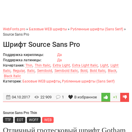
WebFonts.pro
»
Базовые WEB шрифты
»
Рубленные шрифты (Sans Serif)
»
Source Sans Pro
Шрифт Source Sans Pro
Поддержка кириллицы:
Да
Поддержка латиницы:
Да
Начертания:
Thin
,
Thin Italic
,
Extra Light
,
Extra Light Italic
,
Light
,
Light
Italic
,
Regular
,
Italic
,
Semibold
,
Semibold Italic
,
Bold
,
Bold Italic
,
Black
,
Black Italic
Категории:
Базовые WEB шрифты
,
Рубленные шрифты (Sans Serif)
04.10.2017
22 909
1
В избранное
+1
Source Sans Pro Thin
TTF
EOT
WOFF
WEB