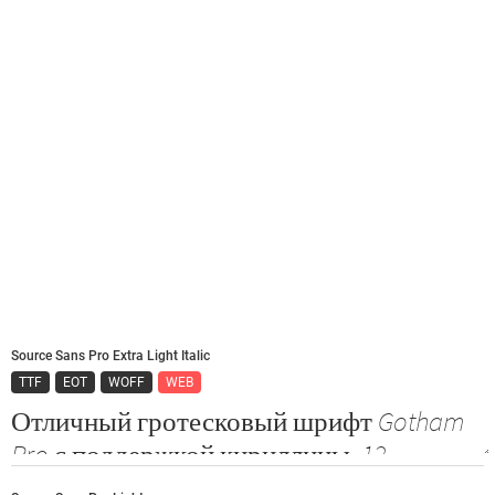
Source Sans Pro Extra Light Italic
TTF
EOT
WOFF
WEB