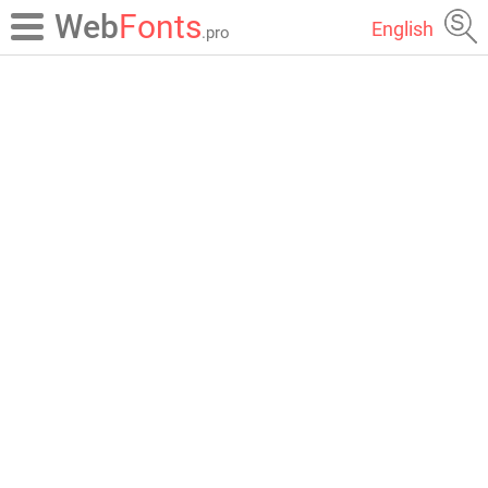
Web
Fonts
English
.pro