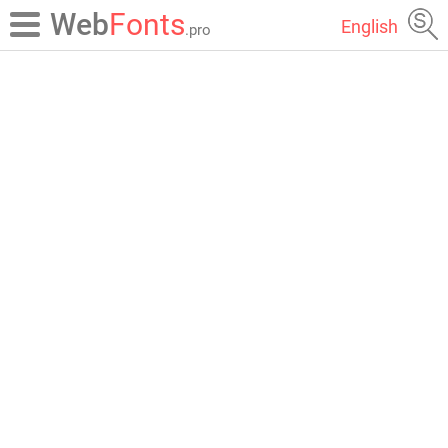
Web
Fonts
English
.pro