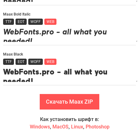
Maax Bold Italic
TTF
EOT
WOFF
WEB
Maax Black
TTF
EOT
WOFF
WEB
Скачать Maax ZIP
Как установить шрифт в:
Windows
,
MacOS
,
Linux
,
Photoshop