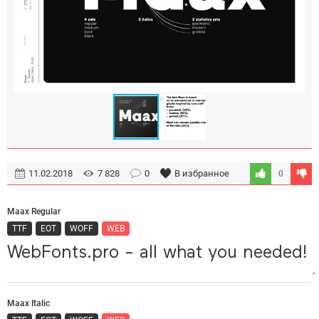
11.02.2018
7 828
0
В избранное
0
Maax Regular
TTF
EOT
WOFF
WEB
Maax Italic