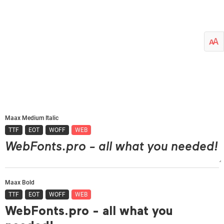
Maax Medium Italic
TTF
EOT
WOFF
WEB
Maax Bold
TTF
EOT
WOFF
WEB