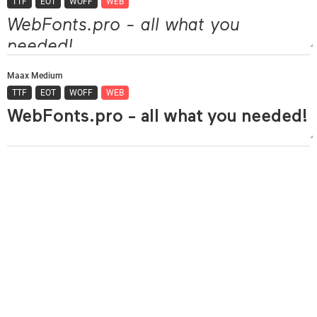
TTF
EOT
WOFF
WEB
Maax Medium
TTF
EOT
WOFF
WEB