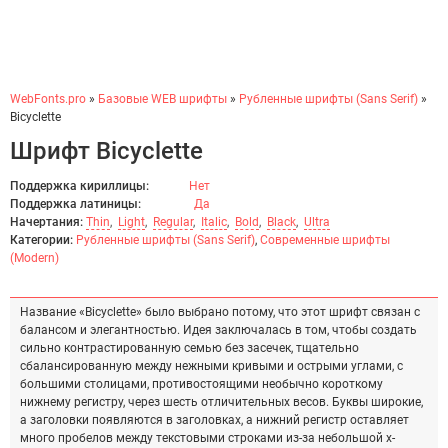
WebFonts.pro
»
Базовые WEB шрифты
»
Рубленные шрифты (Sans Serif)
»
Bicyclette
Шрифт Bicyclette
Поддержка кириллицы:
Нет
Поддержка латиницы:
Да
Начертания:
Thin
,
Light
,
Regular
,
Italic
,
Bold
,
Black
,
Ultra
Категории:
Рубленные шрифты (Sans Serif)
,
Современные шрифты
(Modern)
Название «Bicyclette» было выбрано потому, что этот шрифт связан с
балансом и элегантностью. Идея заключалась в том, чтобы создать
сильно контрастированную семью без засечек, тщательно
сбалансированную между нежными кривыми и острыми углами, с
большими столицами, противостоящими необычно короткому
нижнему регистру, через шесть отличительных весов. Буквы широкие,
а заголовки появляются в заголовках, а нижний регистр оставляет
много пробелов между текстовыми строками из-за небольшой x-