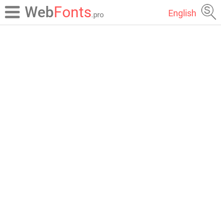
Web
Fonts
English
.pro