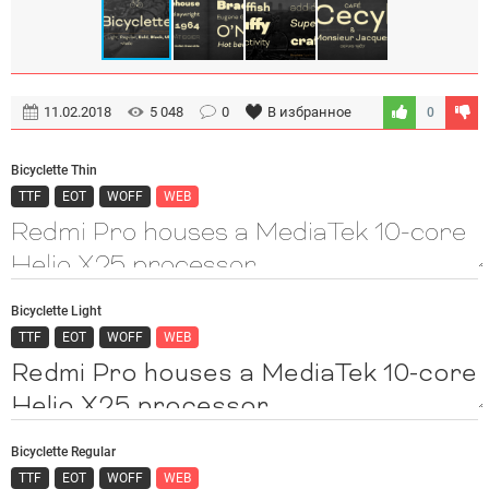
11.02.2018
5 048
0
В избранное
0
Bicyclette Thin
TTF
EOT
WOFF
WEB
Bicyclette Light
TTF
EOT
WOFF
WEB
Bicyclette Regular
TTF
EOT
WOFF
WEB