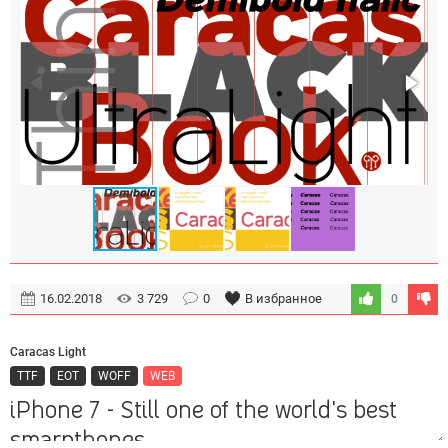
16.02.2018
3 729
0
В избранное
0
Caracas Light
TTF
EOT
WOFF
WEB