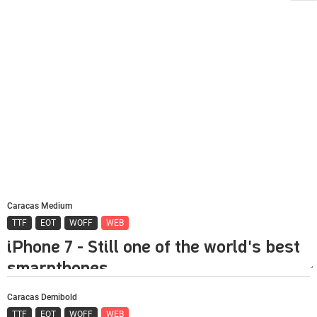
Caracas Medium
TTF
EOT
WOFF
WEB
Caracas Demibold
TTF
EOT
WOFF
WEB