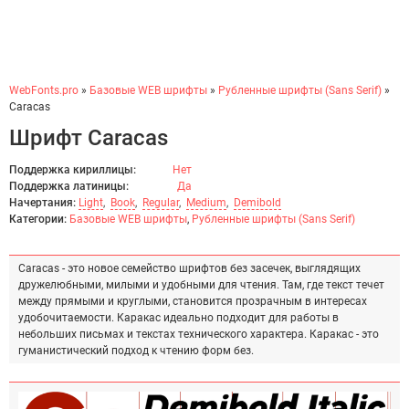
WebFonts.pro
»
Базовые WEB шрифты
»
Рубленные шрифты (Sans Serif)
»
Caracas
Шрифт Caracas
Поддержка кириллицы:
Нет
Поддержка латиницы:
Да
Начертания:
Light
,
Book
,
Regular
,
Medium
,
Demibold
Категории:
Базовые WEB шрифты
,
Рубленные шрифты (Sans Serif)
Caracas - это новое семейство шрифтов без засечек, выглядящих
дружелюбными, милыми и удобными для чтения. Там, где текст течет
между прямыми и круглыми, становится прозрачным в интересах
удобочитаемости. Каракас идеально подходит для работы в
небольших письмах и текстах технического характера. Каракас - это
гуманистический подход к чтению форм без.