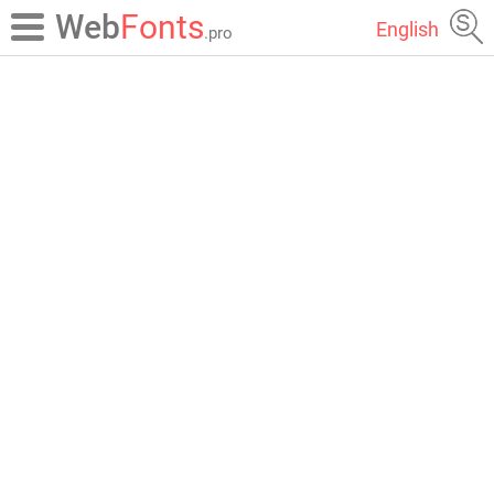
Web
Fonts
English
.pro