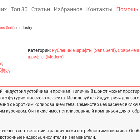
ших
Топ 30
Статьи
Избранное
Контакты
Помощь
s Serif)
» Industry
Категории:
Рубленные шрифты (Sans Serif)
,
Современ
шрифты (Modern)
m
,
Black
ей, индустрия устойчива и прочная. Типичный шрифт может простир
о футуристического эффекта. Используйте «Индустрия» для заго
ения с коротким копированием тела. Семейство без засечек включа
щим курсивом. Он также имеет стилизованный компаньон для отоб
чены в соответствии с различными потребностями дизайна. Особ
дстрочные индексы, числители и знаменатели.