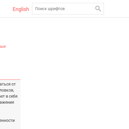
English
ные
аться от
ловков,
ет в себя
ражения
енности