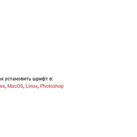
ак установить шрифт в:
ws
,
MacOS
,
Linux
,
Photoshop