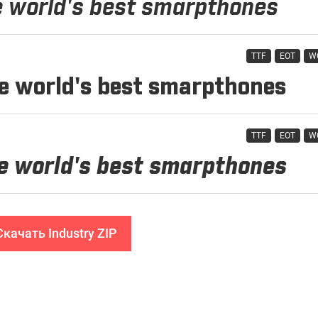
TTF
EOT
W
TTF
EOT
W
Скачать Industry ZIP