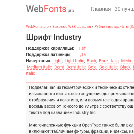
Web
Fonts
Главная
30 луч
.pro
WebFonts.pro
»
Базовые WEB шрифты
»
Рубленные шрифты (San
Шрифт Industry
Поддержка кириллицы:
Нет
Поддержка латиницы:
Да
Начертания:
Light
,
Light Italic
,
Book
,
Book Italic
,
Mediu
Medium Italic
,
Demi
,
Demi Italic
,
Bold
,
Bold Italic
,
Black
,
Italic
Подделанная из геометрических и технических стил
изысканного винтажного ощущения до промышленног
отображения и логотипа, или возьмите его для вращ
восемь весов от Тонкого до Ультра с соответствую
текста под названием Industry Inc.
Многочисленные функции OpenType также были вклю
включают: табличные фигуры, фракции, индексы, на