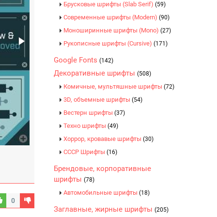
Брусковые шрифты (Slab Serif)
(59)
Современные шрифты (Modern)
(90)
Моноширинные шрифты (Mono)
(27)
Рукописные шрифты (Cursive)
(171)
Google Fonts
(142)
Декоративные шрифты
(508)
Комичные, мультяшные шрифты
(72)
3D, объемные шрифты
(54)
Вестерн шрифты
(37)
Техно шрифты
(49)
Хоррор, кровавые шрифты
(30)
CCCР Шрифты
(16)
Брендовые, корпоративные
шрифты
(78)
Автомобильные шрифты
(18)
0
Заглавные, жирные шрифты
(205)