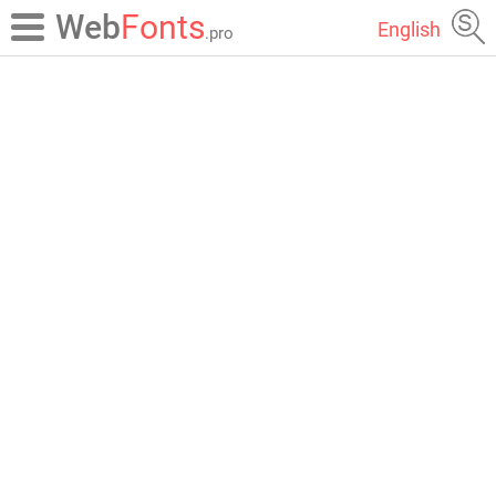
Web
Fonts
English
.pro