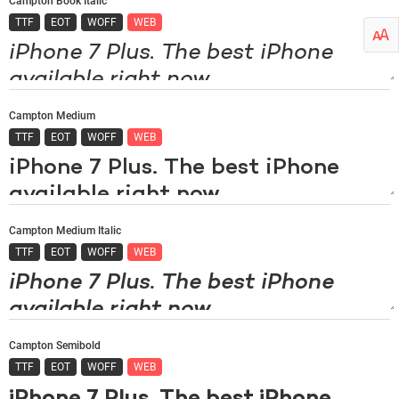
Campton Book Italic
TTF
EOT
WOFF
WEB
Campton Medium
TTF
EOT
WOFF
WEB
Campton Medium Italic
TTF
EOT
WOFF
WEB
Campton Semibold
TTF
EOT
WOFF
WEB