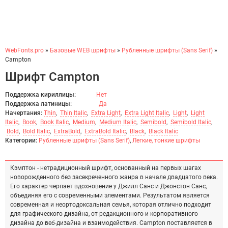
WebFonts.pro
»
Базовые WEB шрифты
»
Рубленные шрифты (Sans Serif)
»
Campton
Шрифт Campton
Поддержка кириллицы:
Нет
Поддержка латиницы:
Да
Начертания:
Thin
,
Thin Italic
,
Extra Light
,
Extra Light Italic
,
Light
,
Light
Italic
,
Book
,
Book Italic
,
Medium
,
Medium Italic
,
Semibold
,
Semibold Italic
,
Bold
,
Bold Italic
,
ExtraBold
,
ExtraBold Italic
,
Black
,
Black Italic
Категории:
Рубленные шрифты (Sans Serif)
,
Легкие, тонкие шрифты
Кэмптон - нетрадиционный шрифт, основанный на первых шагах
новорожденного без засекреченного жанра в начале двадцатого века.
Его характер черпает вдохновение у Джилл Санс и Джонстон Санс,
объединяя его с современными элементами. Результатом является
современная и неортодоксальная семья, которая отлично подходит
для графического дизайна, от редакционного и корпоративного
дизайна до веб-дизайна и взаимодействия. Campton поставляется в