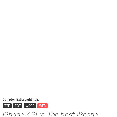
Campton Extra Light Italic
TTF
EOT
WOFF
WEB