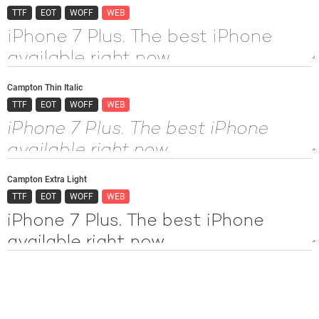
TTF
EOT
WOFF
WEB
Campton Thin Italic
TTF
EOT
WOFF
WEB
Campton Extra Light
TTF
EOT
WOFF
WEB