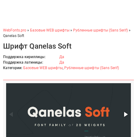
WebFonts.pro
»
Базовые WEB шрифты
»
Рубленные шрифты (Sans Serif)
»
Qanelas Soft
Шрифт Qanelas Soft
Поддержка кириллицы:
Да
Поддержка латиницы:
Да
Категории:
Базовые WEB шрифты
,
Рубленные шрифты (Sans Serif)