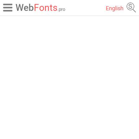
Web
Fonts
English
.pro