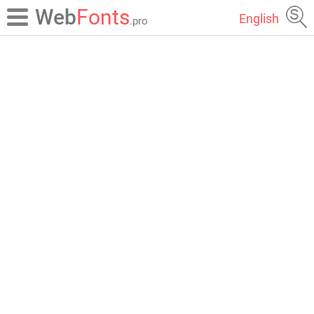
Web
Fonts
English
.pro