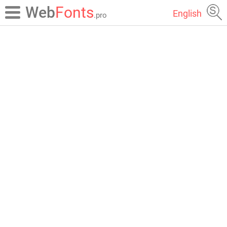
Web
Fonts
English
.pro