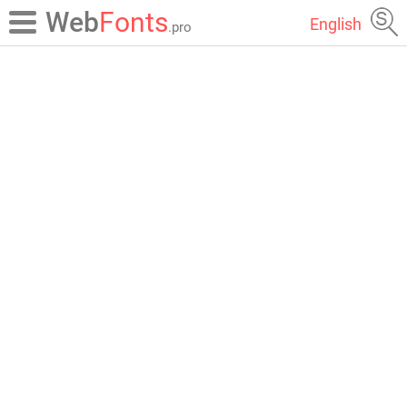
Web
Fonts
English
.pro