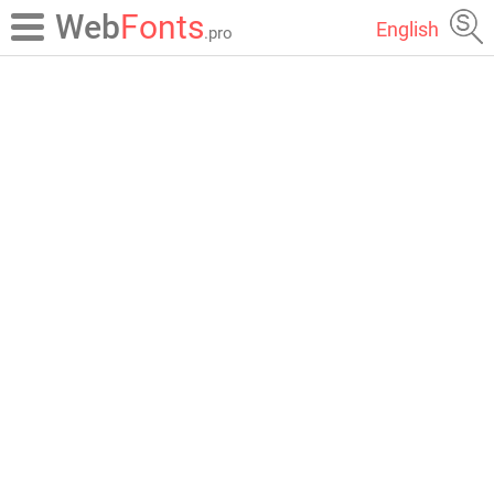
Web
Fonts
English
.pro