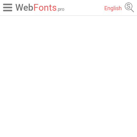
Web
Fonts
English
.pro