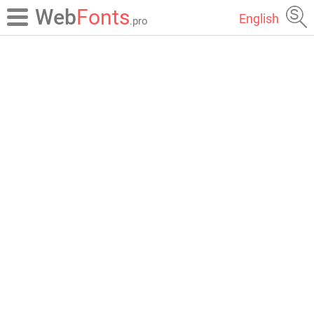
Web
Fonts
English
.pro