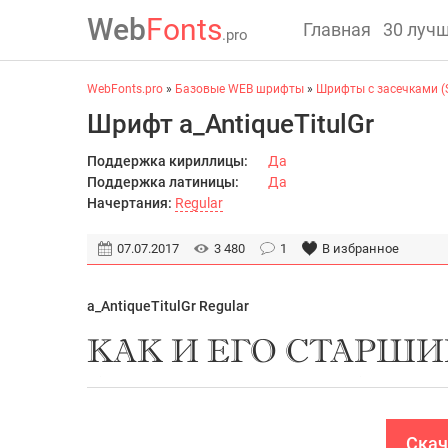
Web
Fonts
Главная
30 луч
.pro
WebFonts.pro
»
Базовые WEB шрифты
»
Шрифты с засечками (S
Шрифт a_AntiqueTitulGr
Поддержка кириллицы:
Да
Поддержка латиницы:
Да
Начертания:
Regular
07.07.2017
3 480
1
В избранное
a_AntiqueTitulGr Regular
Скач