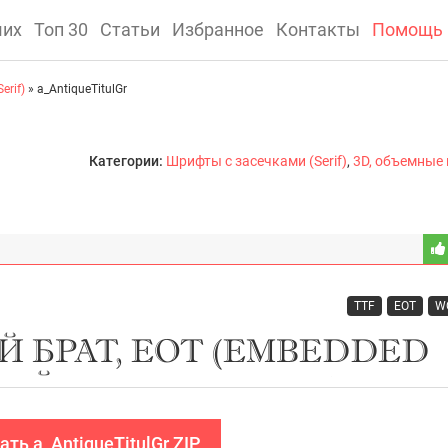
ших
Топ 30
Статьи
Избранное
Контакты
Помощь
erif)
» a_AntiqueTitulGr
Категории:
Шрифты с засечками (Serif)
,
3D, объемные
TTF
EOT
W
ать a_AntiqueTitulGr ZIP