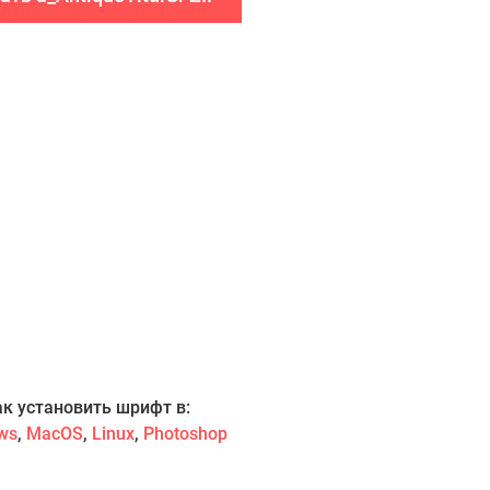
ак установить шрифт в:
ws
,
MacOS
,
Linux
,
Photoshop