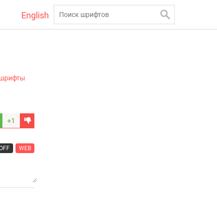
English
 шрифты
+1
OFF
WEB