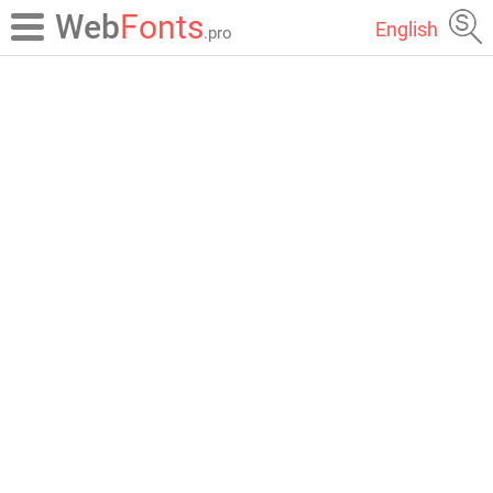
Web
Fonts
English
.pro