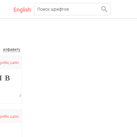
English
алфавиту
yrillic, Latin
yrillic, Latin