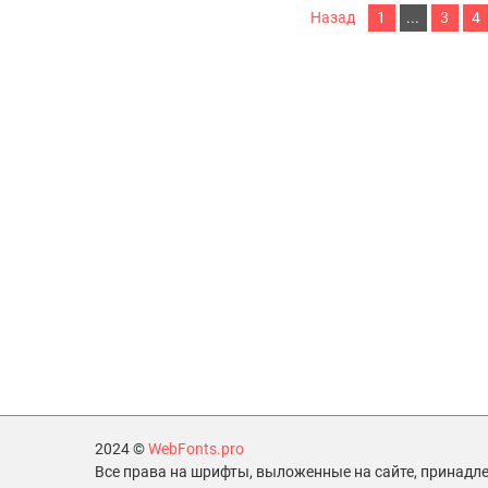
Назад
1
...
3
4
2024 ©
WebFonts.pro
Все права на шрифты, выложенные на сайте, принадл