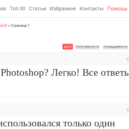
ших
Топ 30
Статьи
Избранное
Контакты
Помощь
erif)
» Страница 7
дате
популярности
посещаемости
C
C