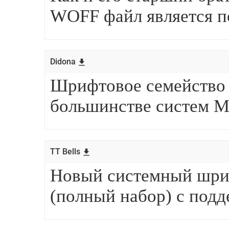
Didona
TT Bells