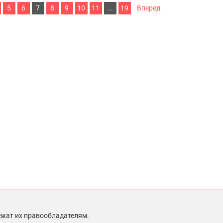
5
6
7
8
9
10
11
...
19
Вперед
ежат их правообладателям.