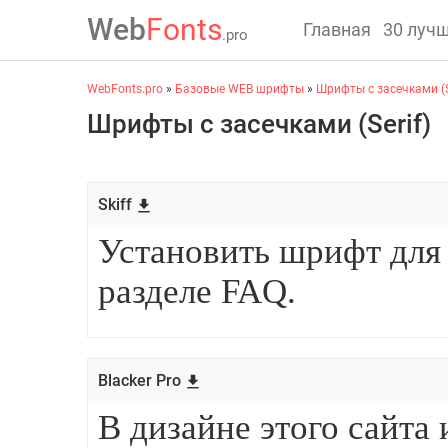
Web
Fonts
Главная
30 луч
.pro
WebFonts.pro
»
Базовые WEB шрифты
»
Шрифты с засечками (S
Шрифты с засечками (Serif)
Skiff
Blacker Pro