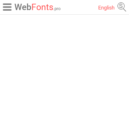
Web
Fonts
English
.pro